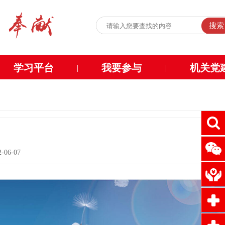
搜索
学习平台
我要参与
机关党
|
|
06-07