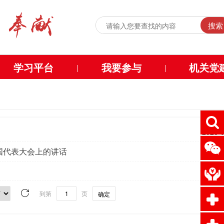
搜索
学习平台
我要参与
机关党
|
|
2026-
国代表大会上的讲话
2026-
2026-
到第
页
确定