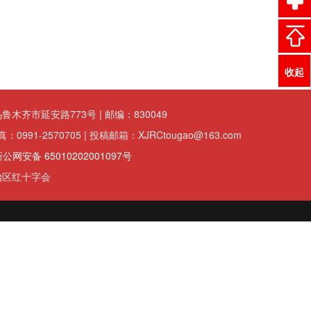
收起
齐市延安路773号 | 邮编：830049
传真：0991-2570705 | 投稿邮箱：XJRCtougao@163.com
公网安备 65010202001097号
治区红十字会