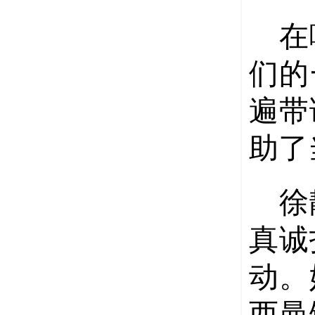
在
们的
遍带
助了
徐
真诚
动。
西曼